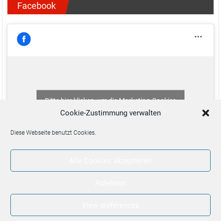
Facebook
Bitte hier klicken, um die Marketing-Cookies
zu akzeptieren und diesen Inhalt zu aktivieren
Cookie-Zustimmung verwalten
Diese Webseite benutzt Cookies.
Alle Cookies akzeptieren
Ablehnen
View preferences
2026 bei
Freiwillige Feuerwehr Natschbach
. Theme: ColorNews von