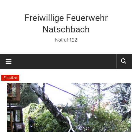
Zum
Inhalt
springen
Freiwillige Feuerwehr
Natschbach
Notruf 122
Einsätze