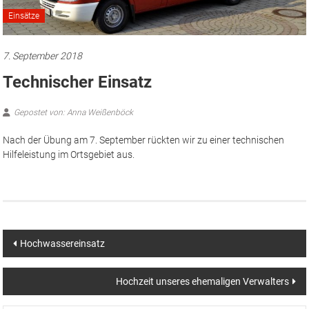
Einsätze
7. September 2018
Technischer Einsatz
Gepostet von: Anna Weißenböck
Nach der Übung am 7. September rückten wir zu einer technischen
Hilfeleistung im Ortsgebiet aus.
Beitragsnavigation
Hochwassereinsatz
Hochzeit unseres ehemaligen Verwalters