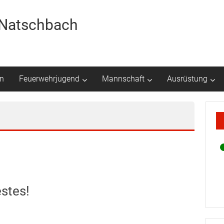
r Natschbach
n
Feuerwehrjugend
Mannschaft
Ausrüstung
stes!