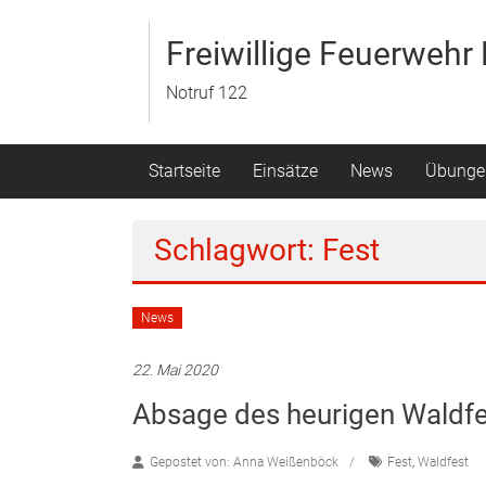
Zum
Inhalt
Freiwillige Feuerweh
springen
Notruf 122
Startseite
Einsätze
News
Übunge
Schlagwort: Fest
News
22. Mai 2020
Absage des heurigen Waldfe
Gepostet von: Anna Weißenböck
Fest
,
Waldfest