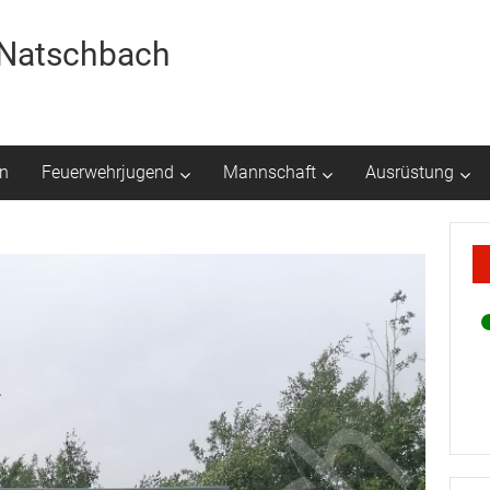
r Natschbach
n
Feuerwehrjugend
Mannschaft
Ausrüstung