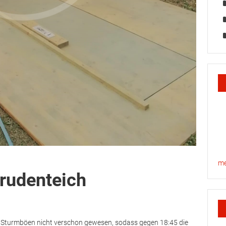
me
rudenteich
) Sturmböen nicht verschon gewesen, sodass gegen 18:45 die