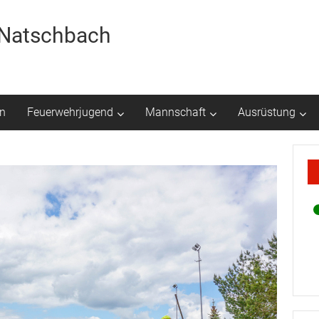
r Natschbach
n
Feuerwehrjugend
Mannschaft
Ausrüstung