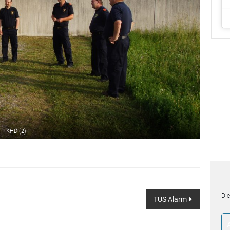
KHD (2)
Die
TUS Alarm