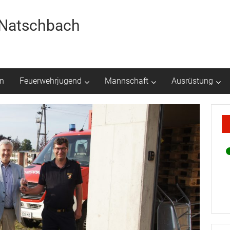
r Natschbach
n
Feuerwehrjugend
Mannschaft
Ausrüstung