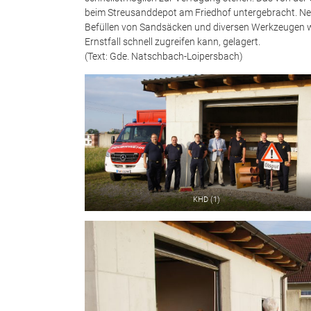
beim Streusanddepot am Friedhof untergebracht. Neb
Befüllen von Sandsäcken und diversen Werkzeugen w
Ernstfall schnell zugreifen kann, gelagert.
(Text: Gde. Natschbach-Loipersbach)
KHD (1)