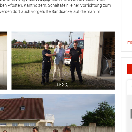
en Pfosten, Kanthölzern, Schaltafeln, einer Vorrichtung zum
erden dort auch vorgefüllte Sandsäcke, auf die man im
me
KHD (2)