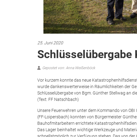
25. Juni 2020
Schlüsselübergabe
Gepostet von: Anna Weißenböck
Vor kurzem konnte das neue Katastrophenhilfsdiens
wurde dankenswerterweise in Räumlichkeiten der Geme
Schlüsselübergabe von Bgm. Günther Stellwag an d
(Text: FF Natschbach)
Unsere Feuerwehren unter dem Kommando von OBI In
(FF-Loipersbach) konnten von Bürgermeister Günther
Bauhofmitarbeitern errichtete Katastrophenhilfsdie
Das Lager beinhaltet wichtige Werkzeuge und Material
schnellstmöglich zur Verfügung stehen. Das von de