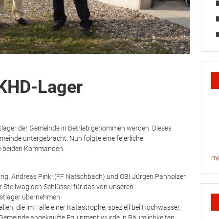
 KHD-Lager
tlager der Gemeinde in Betrieb genommen werden. Dieses
inde untergebracht. Nun folgte eine feierliche
ie beiden Kommanden.
me
g. Andreas Pinkl (FF Natschbach) und OBI Jürgen Panholzer
 Stellwag den Schlüssel für das von unseren
nstlager übernehmen.
ien, die im Falle einer Katastrophe, speziell bei Hochwasser,
r Gemeinde angekaufte Equipment wurde in Räumlichkeiten