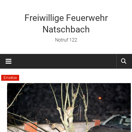
Zum
Inhalt
springen
Freiwillige Feuerwehr
Natschbach
Notruf 122
Einsätze