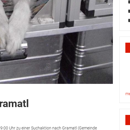
ramatl
9:00 Uhr zu einer Suchaktion nach Gramatl (Gemeinde
e Feuerwehren Wartmannstetten und Strasshof die Suche
n Tag insgesamt 9 Wehren sowie die Rettungshunde vom
 war die Errichtung der Einsatzleitstelle, wo durch HBI
nden Kräfte koordiniert wurden. Insgesamt wurde von 45
iter des Roten Kreuzes ca. 15 Quadratkilometer Wald
sässigen Feuerwehrleuten begleitet, da das Gelände in diesem
war. Kurz nach 15:00 Uhr wurde die vermisste Person gefunden,
me