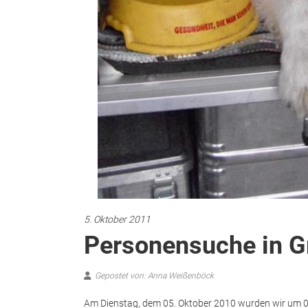
Personensuche in G
Gepostet von: Anna Weißenböck
Am Dienstag, dem 05. Oktober 2010 wurden wir um 0
Wartmannstetten) alarmiert. Nachdem am Vortag di
ergebnislos abbrechen mussten, wurden am nächste
Roten Kreuz alarmiert. Die Aufgabe der FF-Natschbach
Wallner Martin der FF Wartmannstetten die anrücke
Feuerwehrkameraden, 11 Suchhunden und 20 Mitarbe
durchsucht. Die 10 Trupps wurden jeweils von ortsan
Bereich durch dichten Nebel sehr schwer einsehbar 
und vom Notarztwagen versorgt.