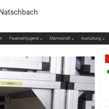
r Natschbach
n
Feuerwehrjugend
Mannschaft
Ausrüstung