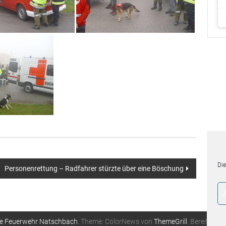
Personenrettung – Radfahrer stürzte über eine Böschung
ige Feuerwehr Natschbach
. Theme: ColorNews von
ThemeGrill
. Bereitgeste
Die