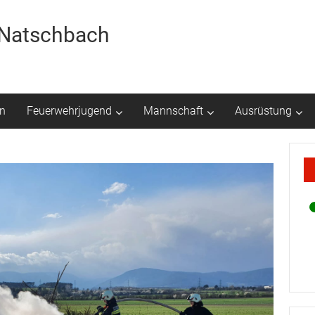
r Natschbach
n
Feuerwehrjugend
Mannschaft
Ausrüstung