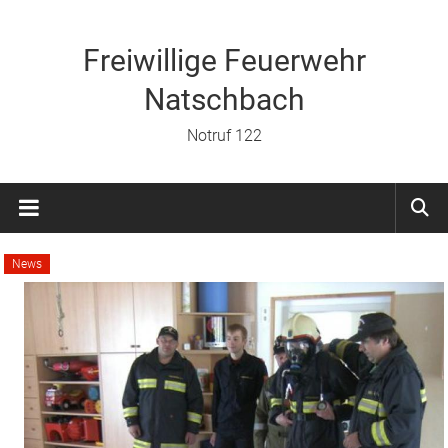
Zum
Inhalt
springen
Freiwillige Feuerwehr
Natschbach
Notruf 122
News