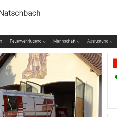
r Natschbach
n
Feuerwehrjugend
Mannschaft
Ausrüstung