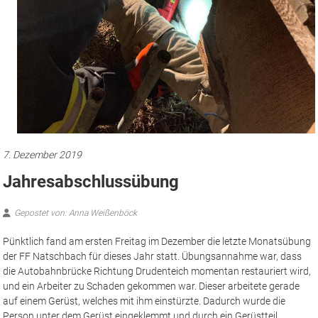
7. Dezember 2019
Jahresabschlussübung
Gepostet von: Anna Weißenböck
Pünktlich fand am ersten Freitag im Dezember die letzte Monatsübung
der FF Natschbach für dieses Jahr statt. Übungsannahme war, dass
die Autobahnbrücke Richtung Drudenteich momentan restauriert wird,
und ein Arbeiter zu Schaden gekommen war. Dieser arbeitete gerade
auf einem Gerüst, welches mit ihm einstürzte. Dadurch wurde die
Person unter dem Gerüst eingeklemmt und durch ein Gerüstteil
(realisiert durch Eisenstangen) am Arm aufgespießt. Des Weiteren
fielen einige Betonplatten von der Baustelle und kamen auf dem