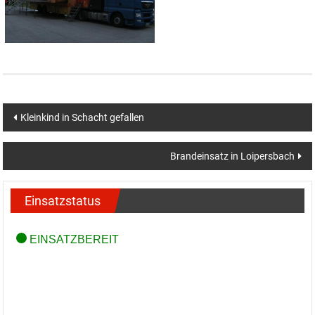
Beitragsnavigation
Kleinkind in Schacht gefallen
Brandeinsatz in Loipersbach
Einsatzstatus