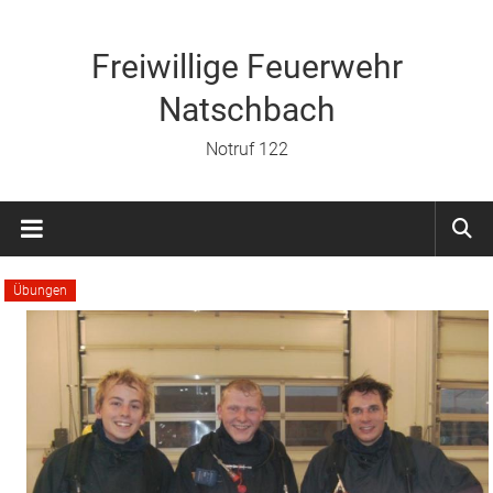
Zum
Inhalt
springen
Freiwillige Feuerwehr
Natschbach
Notruf 122
Übungen