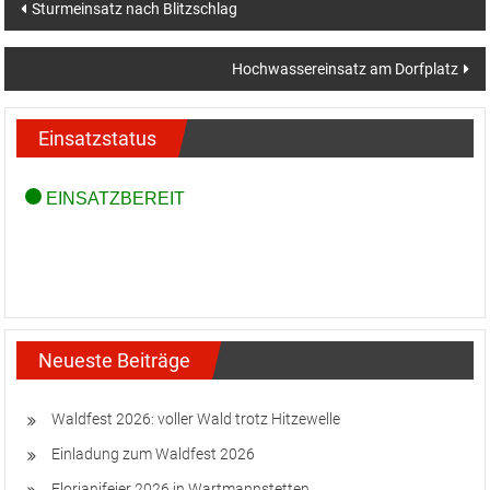
Beitragsnavigation
Sturmeinsatz nach Blitzschlag
Hochwassereinsatz am Dorfplatz
Einsatzstatus
Neueste Beiträge
Waldfest 2026: voller Wald trotz Hitzewelle
Einladung zum Waldfest 2026
Florianifeier 2026 in Wartmannstetten