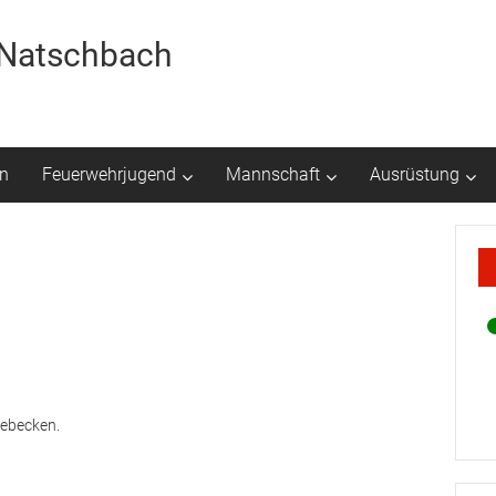
r Natschbach
n
Feuerwehrjugend
Mannschaft
Ausrüstung
tebecken.