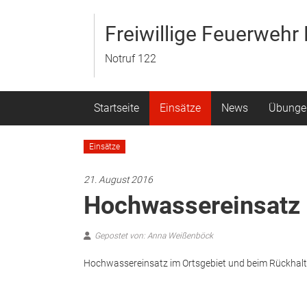
Zum
Inhalt
Freiwillige Feuerweh
springen
Notruf 122
Startseite
Einsätze
News
Übunge
Einsätze
21. August 2016
Hochwassereinsatz
Gepostet von: Anna Weißenböck
Hochwassereinsatz im Ortsgebiet und beim Rückhal