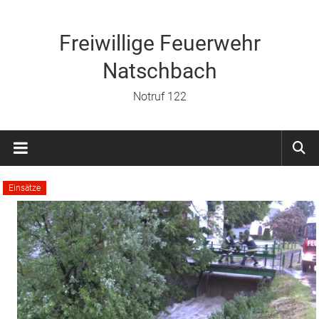
Zum
Inhalt
springen
Freiwillige Feuerwehr
Natschbach
Notruf 122
Einsätze