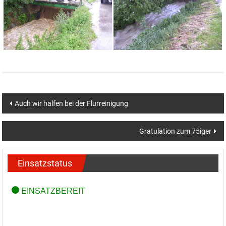
Beitragsnavigation
Auch wir halfen bei der Flurreinigung
Gratulation zum 75iger
Einsatzstatus