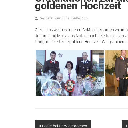
goldenen Hochzeit
Gepostet von: Anna Weißenböck
Gleich zu zwei besonderen Anlässen konnten wir im
Johann und Maria aus Natschbach feierte die diama
Lindgrub feierte die goldene Hochzeit. Wir gratulieren
Beitragsnavigation
Feder bei PKW gebrochen
F