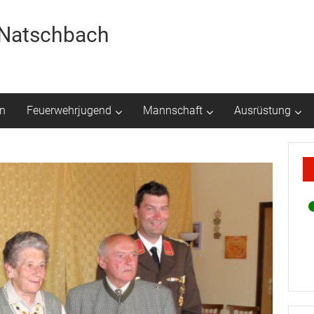
r Natschbach
n
Feuerwehrjugend
Mannschaft
Ausrüstung