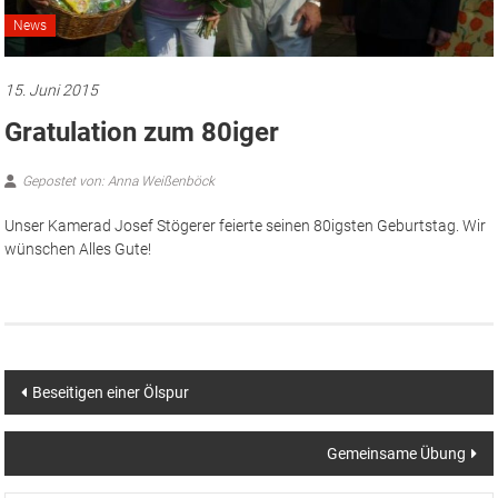
News
15. Juni 2015
Gratulation zum 80iger
Gepostet von: Anna Weißenböck
Unser Kamerad Josef Stögerer feierte seinen 80igsten Geburtstag. Wir
wünschen Alles Gute!
Beitragsnavigation
Beseitigen einer Ölspur
Gemeinsame Übung