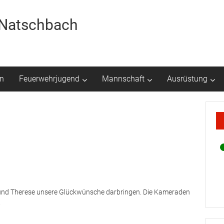
r Natschbach
n
Feuerwehrjugend
Mannschaft
Ausrüstung
 und Therese unsere Glückwünsche darbringen. Die Kameraden
.