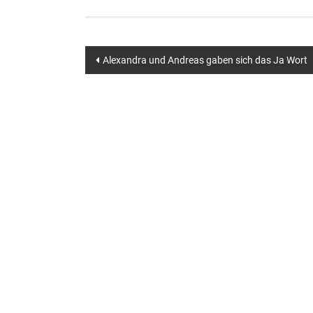
Beitragsnavigation
Alexandra und Andreas gaben sich das Ja Wort