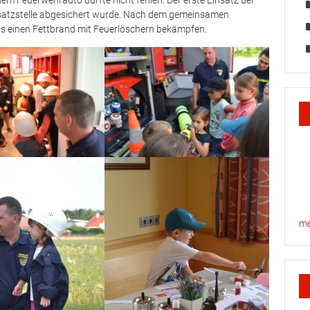
m Feuerwehrauto durfte nicht fehlen. Der erste Einsatz der
Einsatzstelle abgesichert wurde. Nach dem gemeinsamen
s einen Fettbrand mit Feuerlöschern bekämpfen.
me