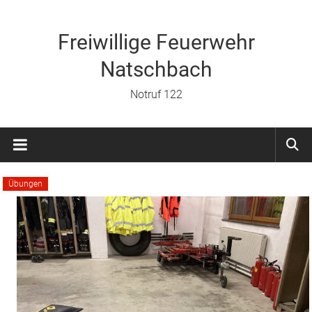
Zum
Inhalt
springen
Freiwillige Feuerwehr
Natschbach
Notruf 122
Übungen