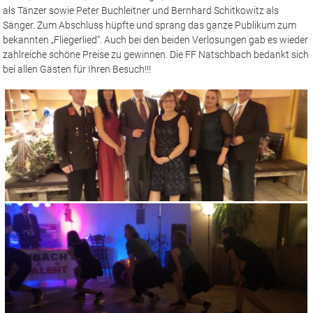
als Tänzer sowie Peter Buchleitner und Bernhard Schitkowitz als
Sänger. Zum Abschluss hüpfte und sprang das ganze Publikum zum
bekannten „Fliegerlied“. Auch bei den beiden Verlosungen gab es wieder
zahlreiche schöne Preise zu gewinnen. Die FF Natschbach bedankt sich
bei allen Gästen für Ihren Besuch!!!