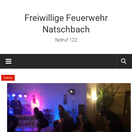
Zum
Inhalt
springen
Freiwillige Feuerwehr
Natschbach
Notruf 122
News