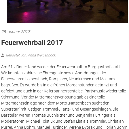
28. Januar 2017
Feuerwehrball 2017
Gepostet von: Anna Weißenböck
Am 21. Jänner fand wieder der Feuerwehrball im Burggasthof statt.
Wir konnten zahlreiche Ehrengäste sowie Abordnungen der
Feuerwehren Loipersbach, Ramplach, Neunkirchen und Mollram
begrüßen. Es wurde bis in die frühen Morgenstunden getanzt und
gefeiert und auch in der Kellerbar herrschte bei Partymusik wieder tolle
Stimmung. Vor der Mitternachtsverlosung gab es eine tolle
Mitternachtseinlage nach dem Motto „Natschbach sucht den
Superstar“ mit lustigen Trommel-, Tanz-, und Gesangseinlagen. Die
Darsteller waren Thomas Buchleitner und Benjamin Fürtinger als
Moderatoren, Michael Tolstiuk und Stefan List als Trommler, Christian
Pürrer, Anna Böhm, Manuel Fürtinger, Verena Dvorak und Florian Böhm