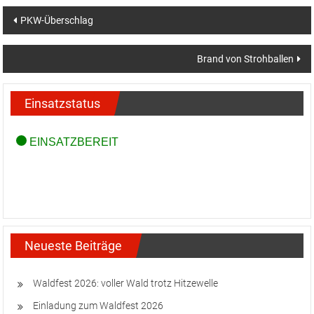
Beitragsnavigation
PKW-Überschlag
Brand von Strohballen
Einsatzstatus
Neueste Beiträge
Waldfest 2026: voller Wald trotz Hitzewelle
Einladung zum Waldfest 2026