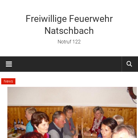
Zum
Inhalt
springen
Freiwillige Feuerwehr
Natschbach
Notruf 122
News