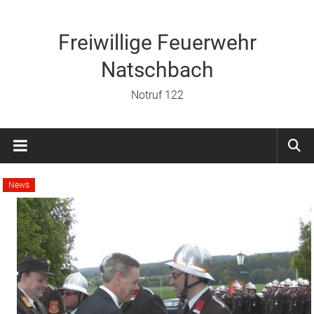
Zum
Inhalt
springen
Freiwillige Feuerwehr
Natschbach
Notruf 122
News