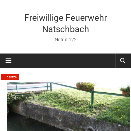
Zum
Inhalt
springen
Freiwillige Feuerwehr
Natschbach
Notruf 122
Einsätze