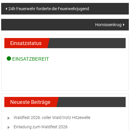
Beitragsnavigation
24h Feuerwehr forderte die Feuerwehrjugend
Hornissenkrug
Einsatzstatus
Neueste Beiträge
Waldfest 2026: voller Wald trotz Hitzewelle
Einladung zum Waldfest 2026