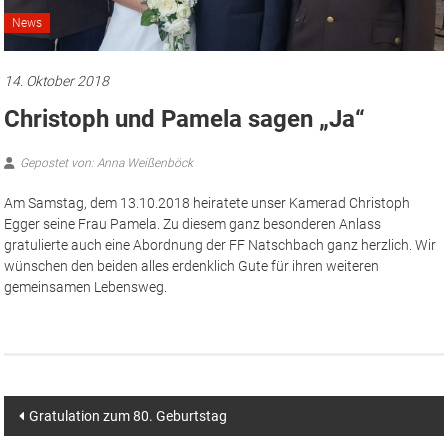
News
14. Oktober 2018
Christoph und Pamela sagen „Ja“
Gepostet von: Anna Weißenböck
Am Samstag, dem 13.10.2018 heiratete unser Kamerad Christoph
Egger seine Frau Pamela. Zu diesem ganz besonderen Anlass
gratulierte auch eine Abordnung der FF Natschbach ganz herzlich. Wir
wünschen den beiden alles erdenklich Gute für ihren weiteren
gemeinsamen Lebensweg.
Beitragsnavigation
Gratulation zum 80. Geburtstag