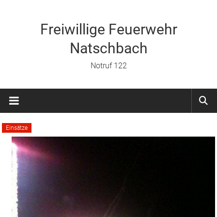
Zum
Inhalt
springen
Freiwillige Feuerwehr
Natschbach
Notruf 122
Einsätze