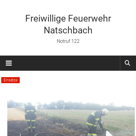
Zum
Inhalt
springen
Freiwillige Feuerwehr
Natschbach
Notruf 122
Einsätze