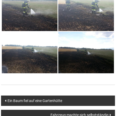
Beitragsnavigation
Ein Baum fiel auf eine Gartenhütte
Fahrzeug machte sich selbstständig