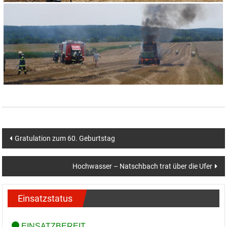
Beitragsnavigation
Gratulation zum 60. Geburtstag
Hochwasser – Natschbach trat über die Ufer
Einsatzstatus