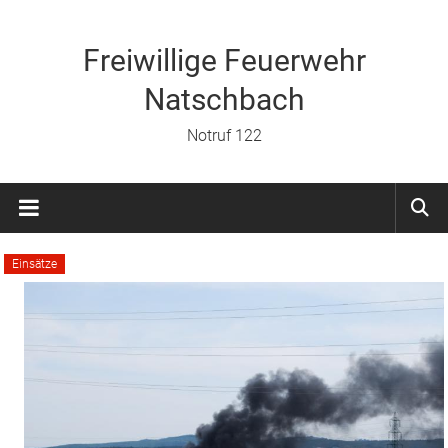
Zum
Inhalt
springen
Freiwillige Feuerwehr
Natschbach
Notruf 122
Einsätze