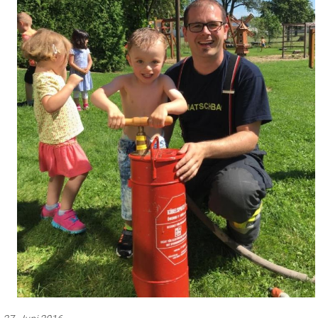
27. Juni 2016
Besuch im Kindergarten mit
Evakuierungsübung
Gepostet von: Anna Weißenböck
Der diesjährige Besuch im Kindergarten Natschbach wurde auch mit
einer Evakuierungsübung verbunden.
Die Kinder waren von den
Betreuerinnen sehr gut auf das Geschehen vorbereitet, sodass die
Räumung in aller Ruhe und schnell verlief. Die Kinder hatten natürlich
Ihren Spaß dabei. Danach gaben wir den Kindern einen Einblick in die
Arbeit der Feuerwehr. Die Kübelspritze durfte bei heißen Temperaturen