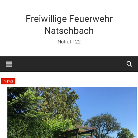
Zum
Inhalt
springen
Freiwillige Feuerwehr
Natschbach
Notruf 122
News