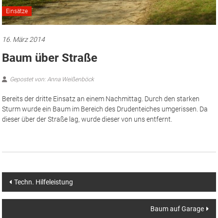
Einsätze
16. März 2014
Baum über Straße
Gepostet von: Anna Weißenböck
Bereits der dritte Einsatz an einem Nachmittag. Durch den starken
Sturm wurde ein Baum im Bereich des Drudenteiches umgerissen. Da
dieser über der Straße lag, wurde dieser von uns entfernt.
Beitragsnavigation
Techn. Hilfeleistung
Baum auf Garage