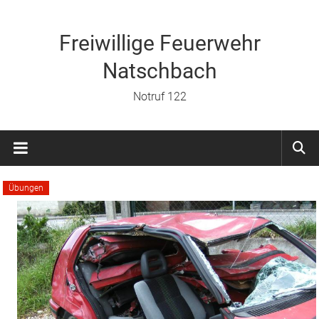
Zum
Inhalt
springen
Freiwillige Feuerwehr
Natschbach
Notruf 122
Übungen