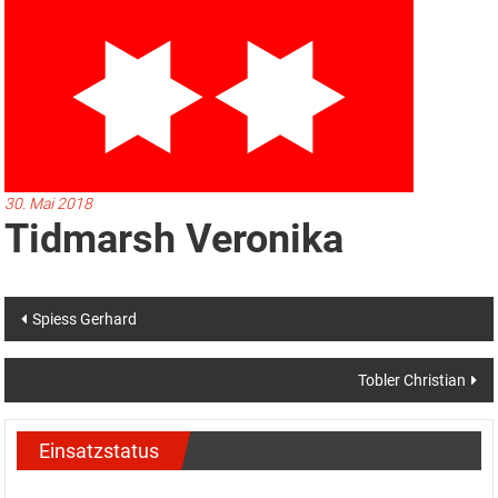
30. Mai 2018
Tidmarsh Veronika
Beitragsnavigation
Spiess Gerhard
Tobler Christian
Einsatzstatus