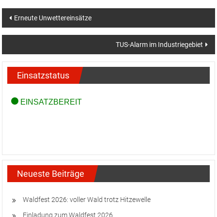
Beitragsnavigation
Erneute Unwettereinsätze
TUS-Alarm im Industriegebiet
Einsatzstatus
Neueste Beiträge
Waldfest 2026: voller Wald trotz Hitzewelle
Einladung zum Waldfest 2026