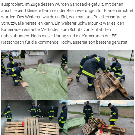
ausprobiert. Im Zuge dessen wurden Sandsäcke gefüllt, mit denen
anschließend kleinere Dämme oder Beschwerungen für Planen errichtet
wurden. Des Weiteren wurde erklärt, wie man aus Paletten einfache
Schutzwälle herstellen kann. Ein weiterer Schwerpunkt war es, den
Kameraden einfache Methoden zum Schutz von Einfahrten
nahezubringen. Nach dieser Übung sind die Kameraden der FF
Natschbach für die kommende Hochwassersaison bestens gerüstet.