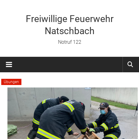
Zum
Inhalt
springen
Freiwillige Feuerwehr
Natschbach
Notruf 122
Übungen