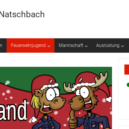
r Natschbach
n
Feuerwehrjugend
Mannschaft
Ausrüstung