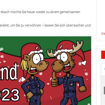
rsbach möchte Sie heuer wieder zu einem gemeinsamen
bereitet, um Sie zu verwöhnen – lassen Sie sich überraschen und
me