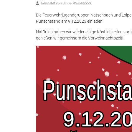
Gepostet von: Anna Weißenböck
Die Feuerwehrjugendgruppen Natschbach und Loipe
Punschstand am 9.12.2023 einladen.
Natürlich haben wir wieder einige Köstlichkeiten vor
genießen wir gemeinsam die Vorweihnachtszeit!