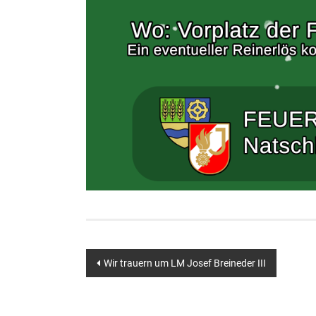
Beitragsnavigation
Wir trauern um LM Josef Breineder III