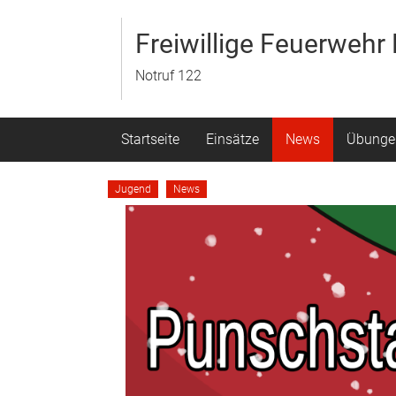
Zum
Inhalt
Freiwillige Feuerweh
springen
Notruf 122
Startseite
Einsätze
News
Übunge
Jugend
News