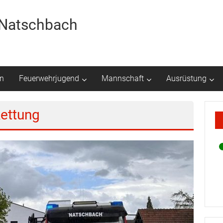
r Natschbach
n
Feuerwehrjugend
Mannschaft
Ausrüstung
Rettung